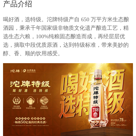
产品介绍
喝好酒，选特级。沱牌特级产自 650 万平方米生态酿
推荐官
酒园，秉承千年国家级非物质文化遗产酿造工艺，精
选生态六粮，100%纯粮固态酿造而成，再经层层优
选，摘取中段优质原酒，达到特级标准，带来美妙的
招商加
醇、香、顺的饮用感受。
招标信
社会责
信息公