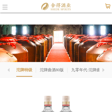
九游会老哥必备的交流社区_俱乐部论坛帖
子
公司概
九游会
联系九
刻版)
沱牌特级
沱牌曲酒80版
九零年代·沱牌曲酒
公司动
媒体报
活动信