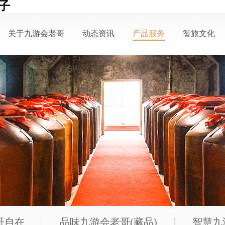
子
关于九游会老哥
动态资讯
产品服务
智旅文化
公司概况
公司动态
产品中心
生态酿酒
九游会老哥荣誉
媒体报道
个性定制
智慧之旅
联系九游会老哥必
活动信息
会员中心
智慧人物
备的交流社区_俱乐
视频中心
服务中心
部论坛帖子
哥自在
品味九游会老哥(藏品)
智慧九