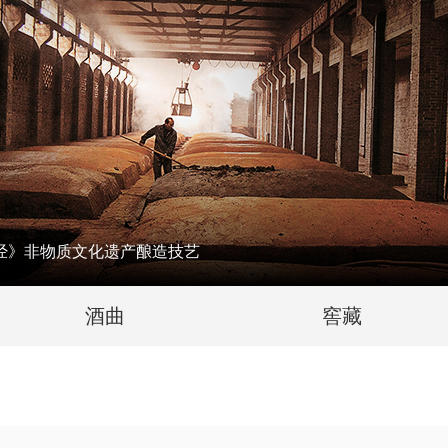
曲经》非物质文化遗产酿造技艺
酒曲
窖藏