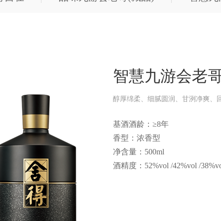
智慧九游会老
醇厚绵柔、细腻圆润、甘洌净爽、
基酒酒龄：≥8年
香型：浓香型
净含量：500ml
酒精度：52%vol /42%vol /38%vo