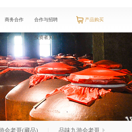
产品购买
商务合作
合作与招聘
投资者关系
推荐官招募
招商加盟
招标信息
社会责任
信息公示
游会老哥(藏品)
品味九游会老哥（精华版）