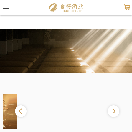
九游会老哥必备的交流社区_俱乐部论坛帖
子
公司概
九游会
联系九
公司动
媒体报
活动信