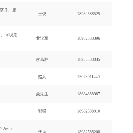
至县、雁
王俊
18982588525
州、阿坝羌
龙汉军
18982588396
侯昌林
18982588035
赵兵
15073011440
聂先生
18684888987
郭强
18982588010
包头市、
代坤
18982588208