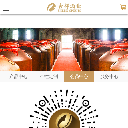
九游会老哥必备的交流社区_俱乐部论坛帖
子
公司概
九游会
联系九
产品中心
个性定制
会员中心
服务中心
公司动
媒体报
活动信